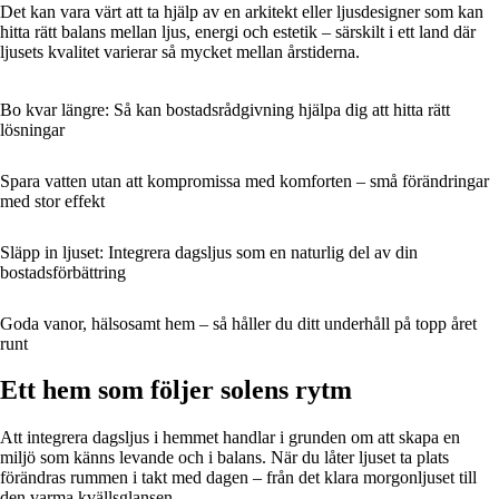
Det kan vara värt att ta hjälp av en arkitekt eller ljusdesigner som kan
hitta rätt balans mellan ljus, energi och estetik – särskilt i ett land där
ljusets kvalitet varierar så mycket mellan årstiderna.
Bo kvar längre: Så kan bostadsrådgivning hjälpa dig att hitta rätt
lösningar
Spara vatten utan att kompromissa med komforten – små förändringar
med stor effekt
Släpp in ljuset: Integrera dagsljus som en naturlig del av din
bostadsförbättring
Goda vanor, hälsosamt hem – så håller du ditt underhåll på topp året
runt
Ett hem som följer solens rytm
Att integrera dagsljus i hemmet handlar i grunden om att skapa en
miljö som känns levande och i balans. När du låter ljuset ta plats
förändras rummen i takt med dagen – från det klara morgonljuset till
den varma kvällsglansen.