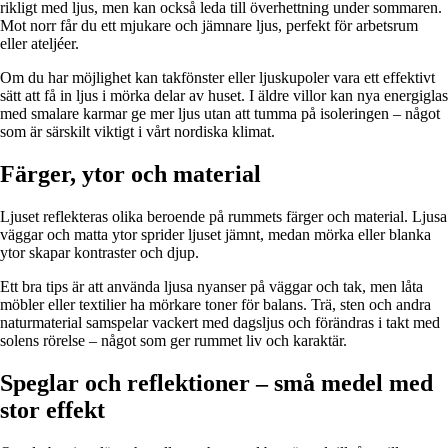
rikligt med ljus, men kan också leda till överhettning under sommaren.
Mot norr får du ett mjukare och jämnare ljus, perfekt för arbetsrum
eller ateljéer.
Om du har möjlighet kan takfönster eller ljuskupoler vara ett effektivt
sätt att få in ljus i mörka delar av huset. I äldre villor kan nya energiglas
med smalare karmar ge mer ljus utan att tumma på isoleringen – något
som är särskilt viktigt i vårt nordiska klimat.
Färger, ytor och material
Ljuset reflekteras olika beroende på rummets färger och material. Ljusa
väggar och matta ytor sprider ljuset jämnt, medan mörka eller blanka
ytor skapar kontraster och djup.
Ett bra tips är att använda ljusa nyanser på väggar och tak, men låta
möbler eller textilier ha mörkare toner för balans. Trä, sten och andra
naturmaterial samspelar vackert med dagsljus och förändras i takt med
solens rörelse – något som ger rummet liv och karaktär.
Speglar och reflektioner – små medel med
stor effekt