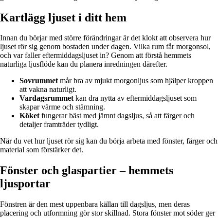
Kartlägg ljuset i ditt hem
Innan du börjar med större förändringar är det klokt att observera hur
ljuset rör sig genom bostaden under dagen. Vilka rum får morgonsol,
och var faller eftermiddagsljuset in? Genom att förstå hemmets
naturliga ljusflöde kan du planera inredningen därefter.
Sovrummet
mår bra av mjukt morgonljus som hjälper kroppen
att vakna naturligt.
Vardagsrummet
kan dra nytta av eftermiddagsljuset som
skapar värme och stämning.
Köket
fungerar bäst med jämnt dagsljus, så att färger och
detaljer framträder tydligt.
När du vet hur ljuset rör sig kan du börja arbeta med fönster, färger och
material som förstärker det.
Fönster och glaspartier – hemmets
ljusportar
Fönstren är den mest uppenbara källan till dagsljus, men deras
placering och utformning gör stor skillnad. Stora fönster mot söder ger