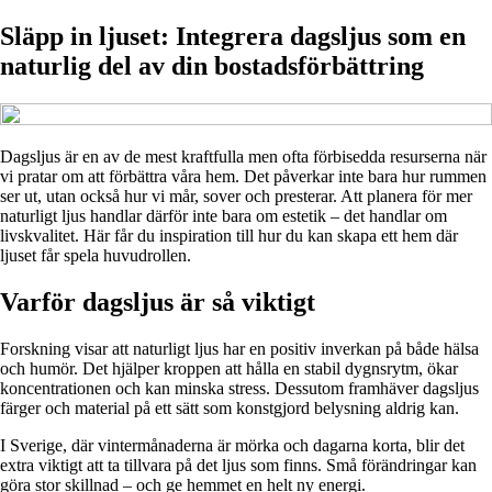
Släpp in ljuset: Integrera dagsljus som en
naturlig del av din bostadsförbättring
Dagsljus är en av de mest kraftfulla men ofta förbisedda resurserna när
vi pratar om att förbättra våra hem. Det påverkar inte bara hur rummen
ser ut, utan också hur vi mår, sover och presterar. Att planera för mer
naturligt ljus handlar därför inte bara om estetik – det handlar om
livskvalitet. Här får du inspiration till hur du kan skapa ett hem där
ljuset får spela huvudrollen.
Varför dagsljus är så viktigt
Forskning visar att naturligt ljus har en positiv inverkan på både hälsa
och humör. Det hjälper kroppen att hålla en stabil dygnsrytm, ökar
koncentrationen och kan minska stress. Dessutom framhäver dagsljus
färger och material på ett sätt som konstgjord belysning aldrig kan.
I Sverige, där vintermånaderna är mörka och dagarna korta, blir det
extra viktigt att ta tillvara på det ljus som finns. Små förändringar kan
göra stor skillnad – och ge hemmet en helt ny energi.