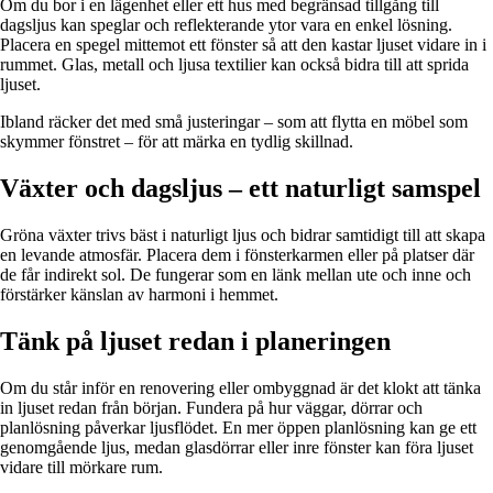
Om du bor i en lägenhet eller ett hus med begränsad tillgång till
dagsljus kan speglar och reflekterande ytor vara en enkel lösning.
Placera en spegel mittemot ett fönster så att den kastar ljuset vidare in i
rummet. Glas, metall och ljusa textilier kan också bidra till att sprida
ljuset.
Ibland räcker det med små justeringar – som att flytta en möbel som
skymmer fönstret – för att märka en tydlig skillnad.
Växter och dagsljus – ett naturligt samspel
Gröna växter trivs bäst i naturligt ljus och bidrar samtidigt till att skapa
en levande atmosfär. Placera dem i fönsterkarmen eller på platser där
de får indirekt sol. De fungerar som en länk mellan ute och inne och
förstärker känslan av harmoni i hemmet.
Tänk på ljuset redan i planeringen
Om du står inför en renovering eller ombyggnad är det klokt att tänka
in ljuset redan från början. Fundera på hur väggar, dörrar och
planlösning påverkar ljusflödet. En mer öppen planlösning kan ge ett
genomgående ljus, medan glasdörrar eller inre fönster kan föra ljuset
vidare till mörkare rum.