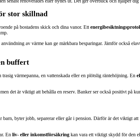
en senast renoverades eller byttes ut. Det ger överblick och hjälper dig a
r stor skillnad
eroende på bostadens skick och dina vanor. Ett
energibesiktningsproto
pump.
nvändning av värme kan ge märkbara besparingar. Jämför också elavta
n buffert
trasig värmepanna, en vattenskada eller en plötslig räntehöjning. En
e
 men det är viktigt att behålla en reserv. Banker ser också positivt på k
barn, byter jobb, separerar eller går i pension. Därför är det viktigt a
ar. En
liv- eller inkomstförsäkring
kan vara ett viktigt skydd för den 