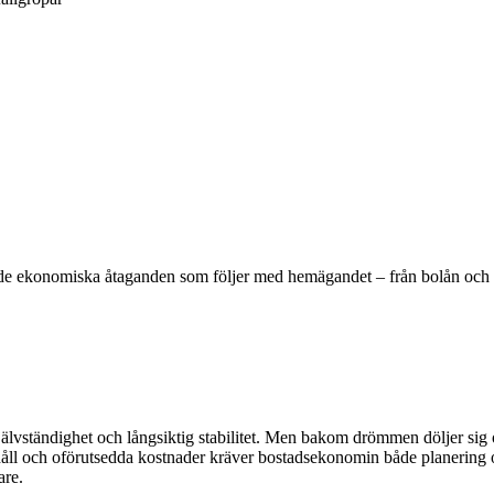
å de ekonomiska åtaganden som följer med hemägandet – från bolån och sk
 självständighet och långsiktig stabilitet. Men bakom drömmen döljer 
erhåll och oförutsedda kostnader kräver bostadsekonomin både planering
are.