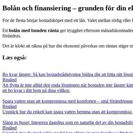
Bolån och finansiering – grunden för din 
För de flesta börjar bostadsköpet med ett lån. Valet mellan rörlig ell
Ett
bolån med bunden ränta
ger trygghet eftersom månadskostnaden
förändras.
Det är klokt att räkna på hur din ekonomi påverkas om räntan stiger m
Læs også:
Bo kvar längre: Så kan bostadsrådgivning hjälpa dig att hitta rätt lösn
Bistånd
Att flytta är inte alltid den enda lösningen när bostaden inte längre 
att bo kvar i ditt hem på dina villkor.
Spara vatten utan att kompromissa med komforten – små förändringar 
Bistånd
Upptäck hur du enkelt kan spara vatten hemma utan att kompromissa 
Släpp in ljuset: Integrera dagsljus som en naturlig del av din bostadsfö
Bistånd