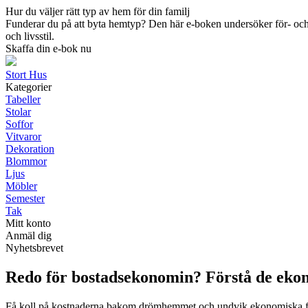
Hur du väljer rätt typ av hem för din familj
Funderar du på att byta hemtyp? Den här e-boken undersöker för- och n
och livsstil.
Skaffa din e-bok nu
Stort Hus
Kategorier
Tabeller
Stolar
Soffor
Vitvaror
Dekoration
Blommor
Ljus
Möbler
Semester
Tak
Mitt konto
Anmäl dig
Nyhetsbrevet
Redo för bostadsekonomin? Förstå de ekon
Få koll på kostnaderna bakom drömhemmet och undvik ekonomiska f