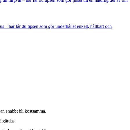
ll färgval – här får du tipsen som gör ljuset till en naturlig del av din
s – här får du tipsen som gör underhållet enkelt, hållbart och
 kan snabbt bli kostsamma.
åtgärdas.