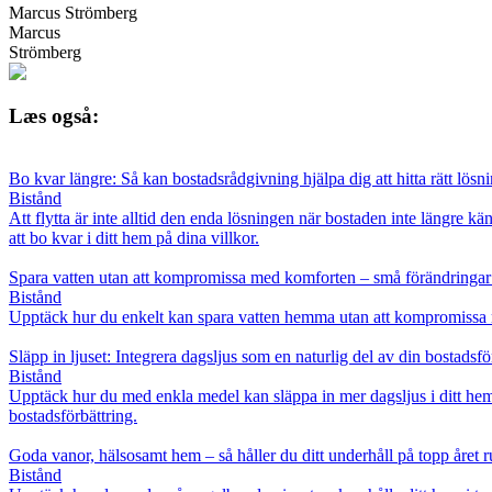
Marcus Strömberg
Marcus
Strömberg
Læs også:
Bo kvar längre: Så kan bostadsrådgivning hjälpa dig att hitta rätt lösn
Bistånd
Att flytta är inte alltid den enda lösningen när bostaden inte längre 
att bo kvar i ditt hem på dina villkor.
Spara vatten utan att kompromissa med komforten – små förändringar 
Bistånd
Upptäck hur du enkelt kan spara vatten hemma utan att kompromissa 
Släpp in ljuset: Integrera dagsljus som en naturlig del av din bostadsfö
Bistånd
Upptäck hur du med enkla medel kan släppa in mer dagsljus i ditt hem och
bostadsförbättring.
Goda vanor, hälsosamt hem – så håller du ditt underhåll på topp året r
Bistånd