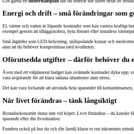
Gör gärna en
underhållsplan
där du noterar när större delar av bostad
Energi och drift – små förändringar som gö
El, värme och vatten är löpande kostnader som kan variera kraftigt b
exempel genom att tilläggsisolera, byta fönster eller installera värme
Små åtgärder som LED-belysning, snålspolande kranar och medveten a
utan att du behöver kompromissa med kvaliteten.
Oförutsedda utgifter – därför behöver du e
Även med ett välplanerat budget kan oväntade kostnader dyka upp: en 
vara avgörande för att klara sådana situationer utan stress.
Det kan vara lockande att använda hela sparandet till kontantinsatsen,
När livet förändras – tänk långsiktigt
Bostadsekonomin slutar inte vid köpet. Livet förändras – du kanske får 
sparande efter din livssituation.
Fundera också på hur du och din familj klarar er om inkomsten minsk