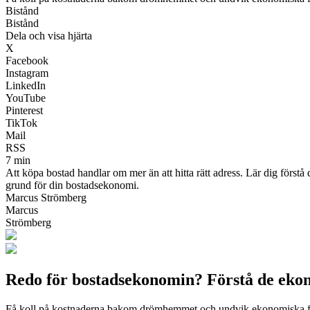
Bistånd
Bistånd
Dela och visa hjärta
X
Facebook
Instagram
LinkedIn
YouTube
Pinterest
TikTok
Mail
RSS
7 min
Att köpa bostad handlar om mer än att hitta rätt adress. Lär dig först
grund för din bostadsekonomi.
Marcus Strömberg
Marcus
Strömberg
Redo för bostadsekonomin? Förstå de ekon
Få koll på kostnaderna bakom drömhemmet och undvik ekonomiska f