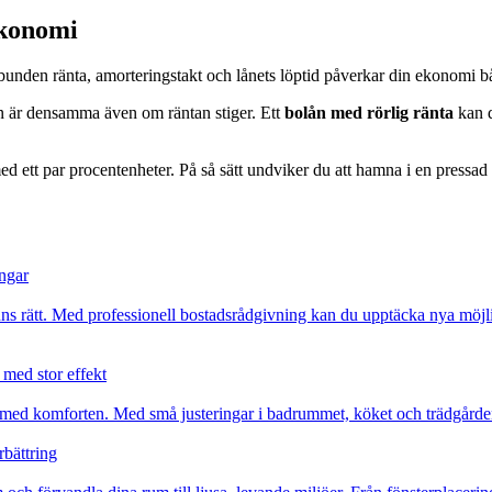
ekonomi
er bunden ränta, amorteringstakt och lånets löptid påverkar din ekonomi b
 är densamma även om räntan stiger. Ett
bolån med rörlig ränta
kan d
ed ett par procentenheter. På så sätt undviker du att hamna i en pressa
ingar
känns rätt. Med professionell bostadsrådgivning kan du upptäcka nya möjl
med stor effekt
med komforten. Med små justeringar i badrummet, köket och trädgården 
rbättring