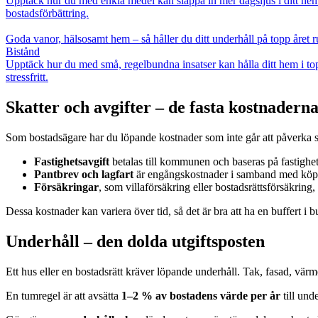
Upptäck hur du med enkla medel kan släppa in mer dagsljus i ditt hem och
bostadsförbättring.
Goda vanor, hälsosamt hem – så håller du ditt underhåll på topp året r
Bistånd
Upptäck hur du med små, regelbundna insatser kan hålla ditt hem i topp
stressfritt.
Skatter och avgifter – de fasta kostnader
Som bostadsägare har du löpande kostnader som inte går att påverka s
Fastighetsavgift
betalas till kommunen och baseras på fastighe
Pantbrev och lagfart
är engångskostnader i samband med köpet
Försäkringar
, som villaförsäkring eller bostadsrättsförsäkrin
Dessa kostnader kan variera över tid, så det är bra att ha en buffert i 
Underhåll – den dolda utgiftsposten
Ett hus eller en bostadsrätt kräver löpande underhåll. Tak, fasad, vär
En tumregel är att avsätta
1–2 % av bostadens värde per år
till und