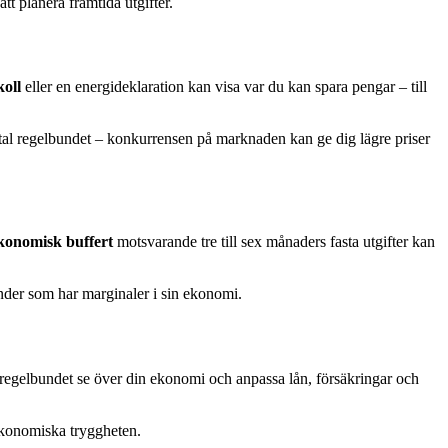
tt planera framtida utgifter.
koll
eller en energideklaration kan visa var du kan spara pengar – till
l regelbundet – konkurrensen på marknaden kan ge dig lägre priser
konomisk buffert
motsvarande tre till sex månaders fasta utgifter kan
under som har marginaler i sin ekonomi.
tt regelbundet se över din ekonomi och anpassa lån, försäkringar och
ekonomiska tryggheten.