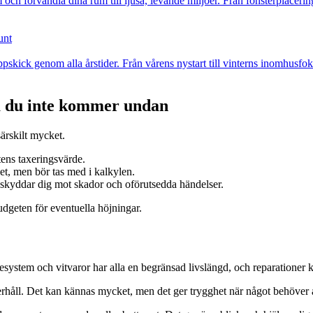
 förvandla dina rum till ljusa, levande miljöer. Från fönsterplacering ti
unt
skick genom alla årstider. Från vårens nystart till vinterns inomhusfoku
na du inte kommer undan
ärskilt mycket.
tens taxeringsvärde.
, men bör tas med i kalkylen.
g, skyddar dig mot skador och oförutsedda händelser.
budgeten för eventuella höjningar.
mesystem och vitvaror har alla en begränsad livslängd, och reparationer
erhåll. Det kan kännas mycket, men det ger trygghet när något behöver 