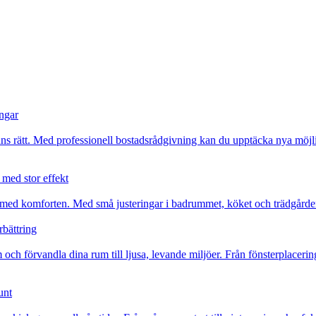
ingar
känns rätt. Med professionell bostadsrådgivning kan du upptäcka nya möjl
med stor effekt
med komforten. Med små justeringar i badrummet, köket och trädgården 
rbättring
 förvandla dina rum till ljusa, levande miljöer. Från fönsterplacering ti
unt