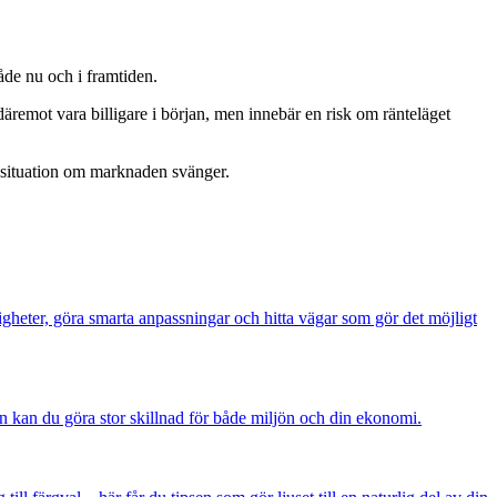
åde nu och i framtiden.
äremot vara billigare i början, men innebär en risk om ränteläget
d situation om marknaden svänger.
igheter, göra smarta anpassningar och hitta vägar som gör det möjligt
kan du göra stor skillnad för både miljön och din ekonomi.