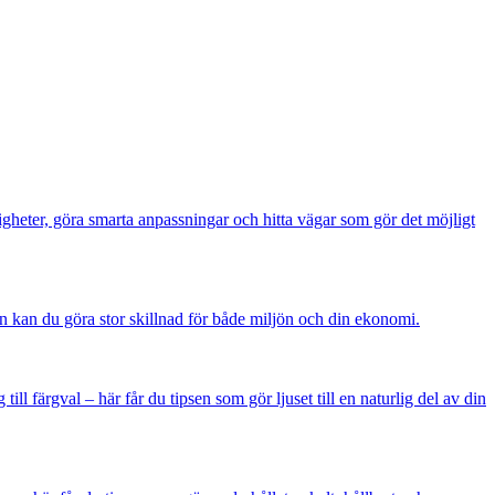
igheter, göra smarta anpassningar och hitta vägar som gör det möjligt
kan du göra stor skillnad för både miljön och din ekonomi.
ll färgval – här får du tipsen som gör ljuset till en naturlig del av din