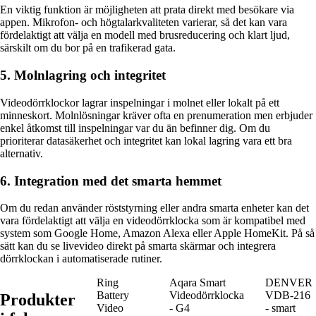
En viktig funktion är möjligheten att prata direkt med besökare via
appen. Mikrofon- och högtalarkvaliteten varierar, så det kan vara
fördelaktigt att välja en modell med brusreducering och klart ljud,
särskilt om du bor på en trafikerad gata.
5. Molnlagring och integritet
Videodörrklockor lagrar inspelningar i molnet eller lokalt på ett
minneskort. Molnlösningar kräver ofta en prenumeration men erbjuder
enkel åtkomst till inspelningar var du än befinner dig. Om du
prioriterar datasäkerhet och integritet kan lokal lagring vara ett bra
alternativ.
6. Integration med det smarta hemmet
Om du redan använder röststyrning eller andra smarta enheter kan det
vara fördelaktigt att välja en videodörrklocka som är kompatibel med
system som Google Home, Amazon Alexa eller Apple HomeKit. På så
sätt kan du se livevideo direkt på smarta skärmar och integrera
dörrklockan i automatiserade rutiner.
Ring
Aqara Smart
DENVER
Battery
Videodörrklocka
VDB-216
Produkter
Video
- G4
- smart