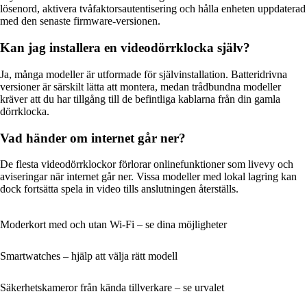
lösenord, aktivera tvåfaktorsautentisering och hålla enheten uppdaterad
med den senaste firmware-versionen.
Kan jag installera en videodörrklocka själv?
Ja, många modeller är utformade för självinstallation. Batteridrivna
versioner är särskilt lätta att montera, medan trådbundna modeller
kräver att du har tillgång till de befintliga kablarna från din gamla
dörrklocka.
Vad händer om internet går ner?
De flesta videodörrklockor förlorar onlinefunktioner som livevy och
aviseringar när internet går ner. Vissa modeller med lokal lagring kan
dock fortsätta spela in video tills anslutningen återställs.
Moderkort med och utan Wi‑Fi – se dina möjligheter
Smartwatches – hjälp att välja rätt modell
Säkerhetskameror från kända tillverkare – se urvalet