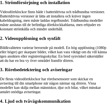
1. Strömförsörjning och installation
Videodörrklockor finns både i batteridrivna och trådbundna versioner.
Batteridrivna versioner är lätta att installera och kräver ingen
kabeldragning, men måste laddas regelbundet. Trådbundna modeller
måste anslutas till de befintliga dörrklockkablarna, men erbjuder en
konstant strömkälla och mindre underhåll.
2. Videoupplösning och synfält
Bildkvaliteten varierar beroende på modell. En hög upplösning (1080p
eller högre) ger skarpare bilder, vilket kan vara viktigt om du vill känna
igen ansikten eller registreringsskyltar. En bred synvinkel säkerställer
att du har en bra vy över området framför dörren.
3. Rörelsedetektering och aviseringar
De flesta videodörrklockor har rörelsesensorer som skickar en
avisering till din smartphone när någon närmar sig dörren. Vissa
modeller kan skilja mellan människor, djur och bilar, vilket minskar
antalet onödiga aviseringar.
4. Ljud och tvåvägskommunikation