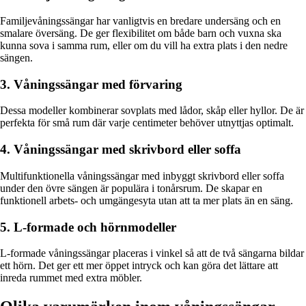
Familjevåningssängar har vanligtvis en bredare undersäng och en
smalare översäng. De ger flexibilitet om både barn och vuxna ska
kunna sova i samma rum, eller om du vill ha extra plats i den nedre
sängen.
3. Våningssängar med förvaring
Dessa modeller kombinerar sovplats med lådor, skåp eller hyllor. De är
perfekta för små rum där varje centimeter behöver utnyttjas optimalt.
4. Våningssängar med skrivbord eller soffa
Multifunktionella våningssängar med inbyggt skrivbord eller soffa
under den övre sängen är populära i tonårsrum. De skapar en
funktionell arbets- och umgängesyta utan att ta mer plats än en säng.
5. L-formade och hörnmodeller
L-formade våningssängar placeras i vinkel så att de två sängarna bildar
ett hörn. Det ger ett mer öppet intryck och kan göra det lättare att
inreda rummet med extra möbler.