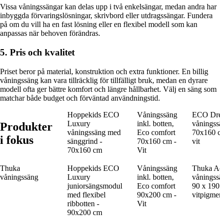
Vissa våningssängar kan delas upp i två enkelsängar, medan andra har
inbyggda förvaringslösningar, skrivbord eller utdragssängar. Fundera
på om du vill ha en fast lösning eller en flexibel modell som kan
anpassas när behoven förändras.
5. Pris och kvalitet
Priset beror på material, konstruktion och extra funktioner. En billig
våningssäng kan vara tillräcklig för tillfälligt bruk, medan en dyrare
modell ofta ger bättre komfort och längre hållbarhet. Välj en säng som
matchar både budget och förväntad användningstid.
Hoppekids ECO
Våningssäng
ECO Dr
Luxury
inkl. botten,
våningss
Produkter
våningssäng med
Eco comfort
70x160 
i fokus
sänggrind -
70x160 cm -
vit
70x160 cm
Vit
Thuka
Hoppekids ECO
Våningssäng
Thuka A
våningssäng
Luxury
inkl. botten,
våningss
juniorsängsmodul
Eco comfort
90 x 190
med flexibel
90x200 cm -
vitpigme
ribbotten -
Vit
90x200 cm