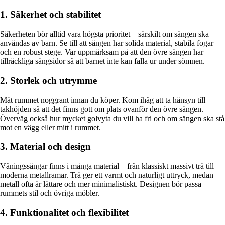
1. Säkerhet och stabilitet
Säkerheten bör alltid vara högsta prioritet – särskilt om sängen ska
användas av barn. Se till att sängen har solida material, stabila fogar
och en robust stege. Var uppmärksam på att den övre sängen har
tillräckliga sängsidor så att barnet inte kan falla ur under sömnen.
2. Storlek och utrymme
Mät rummet noggrant innan du köper. Kom ihåg att ta hänsyn till
takhöjden så att det finns gott om plats ovanför den övre sängen.
Överväg också hur mycket golvyta du vill ha fri och om sängen ska stå
mot en vägg eller mitt i rummet.
3. Material och design
Våningssängar finns i många material – från klassiskt massivt trä till
moderna metallramar. Trä ger ett varmt och naturligt uttryck, medan
metall ofta är lättare och mer minimalistiskt. Designen bör passa
rummets stil och övriga möbler.
4. Funktionalitet och flexibilitet