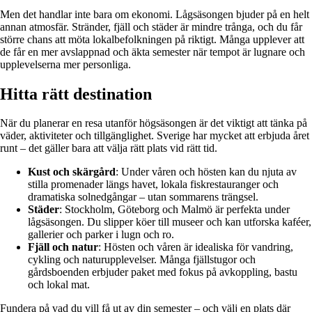
Men det handlar inte bara om ekonomi. Lågsäsongen bjuder på en helt
annan atmosfär. Stränder, fjäll och städer är mindre trånga, och du får
större chans att möta lokalbefolkningen på riktigt. Många upplever att
de får en mer avslappnad och äkta semester när tempot är lugnare och
upplevelserna mer personliga.
Hitta rätt destination
När du planerar en resa utanför högsäsongen är det viktigt att tänka på
väder, aktiviteter och tillgänglighet. Sverige har mycket att erbjuda året
runt – det gäller bara att välja rätt plats vid rätt tid.
Kust och skärgård
: Under våren och hösten kan du njuta av
stilla promenader längs havet, lokala fiskrestauranger och
dramatiska solnedgångar – utan sommarens trängsel.
Städer
: Stockholm, Göteborg och Malmö är perfekta under
lågsäsongen. Du slipper köer till museer och kan utforska kaféer,
gallerier och parker i lugn och ro.
Fjäll och natur
: Hösten och våren är idealiska för vandring,
cykling och naturupplevelser. Många fjällstugor och
gårdsboenden erbjuder paket med fokus på avkoppling, bastu
och lokal mat.
Fundera på vad du vill få ut av din semester – och välj en plats där