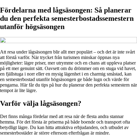
Fördelarna med lågsäsongen: Så planerar
du den perfekta semesterbostadssemestern
utanför högsäsongen
Att resa under lågsäsongen blir allt mer populärt – och det är inte svårt
att förstå varför. När trycket från turismen minskar öppnas nya
möjligheter: lägre priser, mer utrymme och en chans att uppleva platser
på ett mer genuint sätt. Oavsett om du drömmer om en stuga vid havet,
en fjällstuga i norr eller en mysig lägenhet i en charmig småstad, kan
en semesterbostad utanför högsäsongen ge både lugn och värde för
pengarna. Här får du tips på hur du planerar den perfekta semestern när
tempot är lite lägre.
Varför välja lågsäsongen?
Det finns många fördelar med att resa när de flesta andra stannar
hemma. För det första är priserna på både boende och transport ofta
betydligt lägre. Du kan hitta attraktiva erbjudanden, och utbudet av
semesterbostäder är större eftersom efterfrågan är mindre.