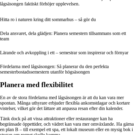
lågsäsongen faktiskt förhöjer upplevelsen.
Hitta ro i naturen kring ditt sommarhus – så gör du
Dela ansvaret, dela glädjen: Planera semestern tillsammans som ett
team
Lärande och avkoppling i ett – semestrar som inspirerar och förnyar
Fördelarna med lågsäsongen: Så planerar du den perfekta
semesterbostadssemestern utanför högsäsongen
Planera med flexibilitet
En av de stora fördelarna med lågsäsongen är att du kan vara mer
spontan. Många uthyrare erbjuder flexibla ankomstdagar och kortare
vistelser, vilket gör det lättare att anpassa resan efter din kalender.
Tänk dock på att vissa attraktioner eller restauranger kan ha
begränsade öppettider, och vädret kan vara mer omväxlande. Ha gärna
en plan B – till exempel ett spa, ett lokalt museum eller en mysig bok i
stugan om regnet skulle komma.