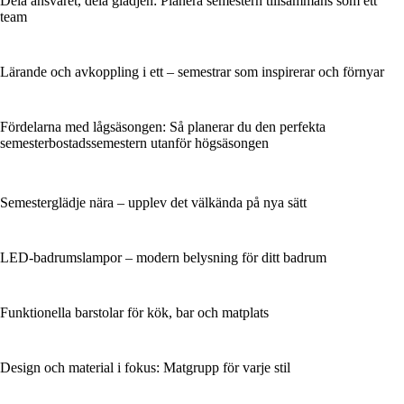
Dela ansvaret, dela glädjen: Planera semestern tillsammans som ett
team
Lärande och avkoppling i ett – semestrar som inspirerar och förnyar
Fördelarna med lågsäsongen: Så planerar du den perfekta
semesterbostadssemestern utanför högsäsongen
Semesterglädje nära – upplev det välkända på nya sätt
LED-badrumslampor – modern belysning för ditt badrum
Funktionella barstolar för kök, bar och matplats
Design och material i fokus: Matgrupp för varje stil