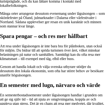
turistpräglade, och du kan lättare komma i kontakt med
lokalbefolkningen.
Många orter arrangerar dessutom evenemang under lågsäsongen – som
skördefester på Öland, julmarknader i Dalarna eller vårfestivaler i
Norrland. Sådana upplevelser ger resan en unik karaktär och minnen
som stannar kvar länge.
Spara pengar – och res mer hållbart
Att resa under lågsäsongen är inte bara bra för plånboken, utan också
för miljön. Du bidrar till att sprida turismen över året, vilket minskar
belastningen på natur och samhällen. Samtidigt kan du ofta resa mer
klimatsmart – till exempel med tåg, elbil eller buss.
Genom att handla lokalt och välja svenska uthyrare stödjer du
dessutom den lokala ekonomin, som ofta har större behov av besökare
utanför högsäsongen.
En semester med lugn, närvaro och värde
En semesterbostadssemester under lågsäsongen handlar i grunden om
att ge sig själv tid – tid att njuta av omgivningarna, koppla av och
uppleva utan stress. Det är en chans att resa mer medvetet, där kvalitet,