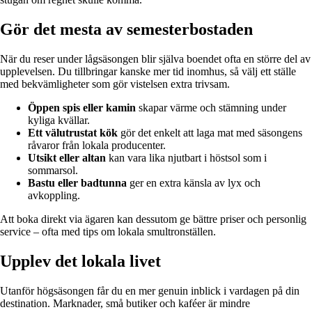
Gör det mesta av semesterbostaden
När du reser under lågsäsongen blir själva boendet ofta en större del av
upplevelsen. Du tillbringar kanske mer tid inomhus, så välj ett ställe
med bekvämligheter som gör vistelsen extra trivsam.
Öppen spis eller kamin
skapar värme och stämning under
kyliga kvällar.
Ett välutrustat kök
gör det enkelt att laga mat med säsongens
råvaror från lokala producenter.
Utsikt eller altan
kan vara lika njutbart i höstsol som i
sommarsol.
Bastu eller badtunna
ger en extra känsla av lyx och
avkoppling.
Att boka direkt via ägaren kan dessutom ge bättre priser och personlig
service – ofta med tips om lokala smultronställen.
Upplev det lokala livet
Utanför högsäsongen får du en mer genuin inblick i vardagen på din
destination. Marknader, små butiker och kaféer är mindre