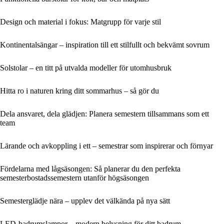
Design och material i fokus: Matgrupp för varje stil
Kontinentalsängar – inspiration till ett stilfullt och bekvämt sovrum
Solstolar – en titt på utvalda modeller för utomhusbruk
Hitta ro i naturen kring ditt sommarhus – så gör du
Dela ansvaret, dela glädjen: Planera semestern tillsammans som ett
team
Lärande och avkoppling i ett – semestrar som inspirerar och förnyar
Fördelarna med lågsäsongen: Så planerar du den perfekta
semesterbostadssemestern utanför högsäsongen
Semesterglädje nära – upplev det välkända på nya sätt
LED-badrumslampor – modern belysning för ditt badrum