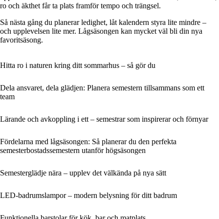
ro och äkthet får ta plats framför tempo och trängsel.
Så nästa gång du planerar ledighet, låt kalendern styra lite mindre –
och upplevelsen lite mer. Lågsäsongen kan mycket väl bli din nya
favoritsäsong.
Hitta ro i naturen kring ditt sommarhus – så gör du
Dela ansvaret, dela glädjen: Planera semestern tillsammans som ett
team
Lärande och avkoppling i ett – semestrar som inspirerar och förnyar
Fördelarna med lågsäsongen: Så planerar du den perfekta
semesterbostadssemestern utanför högsäsongen
Semesterglädje nära – upplev det välkända på nya sätt
LED-badrumslampor – modern belysning för ditt badrum
Funktionella barstolar för kök, bar och matplats