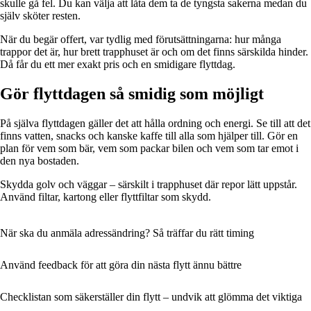
skulle gå fel. Du kan välja att låta dem ta de tyngsta sakerna medan du
själv sköter resten.
När du begär offert, var tydlig med förutsättningarna: hur många
trappor det är, hur brett trapphuset är och om det finns särskilda hinder.
Då får du ett mer exakt pris och en smidigare flyttdag.
Gör flyttdagen så smidig som möjligt
På själva flyttdagen gäller det att hålla ordning och energi. Se till att det
finns vatten, snacks och kanske kaffe till alla som hjälper till. Gör en
plan för vem som bär, vem som packar bilen och vem som tar emot i
den nya bostaden.
Skydda golv och väggar – särskilt i trapphuset där repor lätt uppstår.
Använd filtar, kartong eller flyttfiltar som skydd.
När ska du anmäla adressändring? Så träffar du rätt timing
Använd feedback för att göra din nästa flytt ännu bättre
Checklistan som säkerställer din flytt – undvik att glömma det viktiga