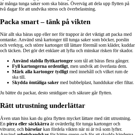
är många tunga saker som ska bäras. Överväg att dela upp flytten på
två dagar för att undvika stress och överbelastning.
Packa smart – tänk på vikten
När allt ska bäras upp eller ner för trappor är det viktigt att packa med
omtanke. Använd små kartonger till tunga saker som böcker, porslin
och verktyg, och större kartonger till lättare föremål som kläder, kuddar
och täcken. Det gör det enklare att lyfta och minskar risken för skador.
Använd stabila flyttkartonger
som tål att bäras flera gånger.
Fyll kartongerna ordentligt
, men undvik att överlasta dem.
Märk alla kartonger tydligt
med innehåll och vilket rum de
ska till.
Skydda ömtåliga saker
med bubbelplast, handdukar eller filtar.
Ju bättre du packar, desto smidigare och säkrare går flytten.
Rätt utrustning underlättar
Även utan hiss kan du göra flytten mycket lättare med rätt utrustning.
En
pirra eller säckkärra
är ovärderlig för tunga kartonger och
vitvaror, och
bärselar
kan fördela vikten när ni är två som lyfter.
Använd
arbetshandskar
för bättre grepp och för att skydda händerna.