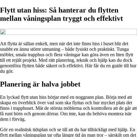
Flytt utan hiss: Så hanterar du flytten
mellan våningsplan tryggt och effektivt
Att flytta är sällan enkelt, men när det inte finns hiss i huset blir det
snabbt en ännu större utmaning – både fysiskt och praktiskt. Tunga
möbler, smala trapphus och flera våningar kan göra även en liten flytt
till ett rejält projekt. Med rätt planering, teknik och hjälp kan du dock
genomföra flytten både säkert och effektivt. Här får du en guide till hur
du gör.
Planering är halva jobbet
En lyckad flytt utan hiss börjar med en noggrann plan. Börja med att
skapa en överblick över vad som ska flyttas och hur mycket plats det
finns i trapphuset. Mät de största möblerna och kontrollera att de går att
få runt hörn och genom dörrar. Om inte, kan du behöva montera isär
dem i förväg.
Gör en realistisk tidsplan och se till att du har tillräckligt med hjälp. En
flytt mellan våningsplan tar ofta längre tid än man tror – särskilt om det