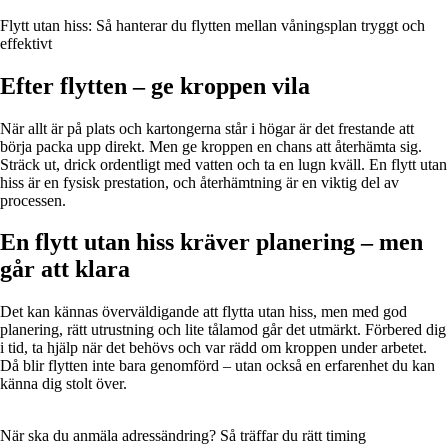
Flytt utan hiss: Så hanterar du flytten mellan våningsplan tryggt och
effektivt
Efter flytten – ge kroppen vila
När allt är på plats och kartongerna står i högar är det frestande att
börja packa upp direkt. Men ge kroppen en chans att återhämta sig.
Sträck ut, drick ordentligt med vatten och ta en lugn kväll. En flytt utan
hiss är en fysisk prestation, och återhämtning är en viktig del av
processen.
En flytt utan hiss kräver planering – men
går att klara
Det kan kännas överväldigande att flytta utan hiss, men med god
planering, rätt utrustning och lite tålamod går det utmärkt. Förbered dig
i tid, ta hjälp när det behövs och var rädd om kroppen under arbetet.
Då blir flytten inte bara genomförd – utan också en erfarenhet du kan
känna dig stolt över.
När ska du anmäla adressändring? Så träffar du rätt timing