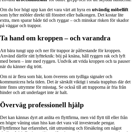
Om du bor högt upp kan det vara värt att hyra en
utvändig möbellift
som lyfter möbler direkt till fönstret eller balkongen. Det kostar lite
extra, men sparar både tid och ryggar – och minskar risken för skador
på väggar och trappor.
Ta hand om kroppen – och varandra
Att bära tungt upp och ner för trappor är påfrestande för kroppen.
Använd därför rätt lyftteknik: böj på knäna, håll ryggen rak och lyft
med benen – inte med ryggen. Undvik att vrida kroppen och ta pauser
när du känner dig trött.
Om ni är flera som bär, kom överens om tydliga signaler och
kommunicera hela tiden. Det är särskilt viktigt i smala trapphus där det
inte finns utrymme för misstag. Se också till att trapporna är fria från
hinder och att underlaget inte är halt.
Överväg professionell hjälp
Det kan kännas dyrt att anlita en flyttfirma, men vid flytt till eller från
en högre våning utan hiss kan det vara väl investerade pengar.
Flyttfirmor har erfarenhet, rätt utrustning och försäkring om något