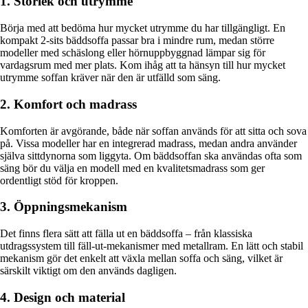
1. Storlek och utrymme
Börja med att bedöma hur mycket utrymme du har tillgängligt. En
kompakt 2-sits bäddsoffa passar bra i mindre rum, medan större
modeller med schäslong eller hörnuppbyggnad lämpar sig för
vardagsrum med mer plats. Kom ihåg att ta hänsyn till hur mycket
utrymme soffan kräver när den är utfälld som säng.
2. Komfort och madrass
Komforten är avgörande, både när soffan används för att sitta och sova
på. Vissa modeller har en integrerad madrass, medan andra använder
själva sittdynorna som liggyta. Om bäddsoffan ska användas ofta som
säng bör du välja en modell med en kvalitetsmadrass som ger
ordentligt stöd för kroppen.
3. Öppningsmekanism
Det finns flera sätt att fälla ut en bäddsoffa – från klassiska
utdragssystem till fäll-ut-mekanismer med metallram. En lätt och stabil
mekanism gör det enkelt att växla mellan soffa och säng, vilket är
särskilt viktigt om den används dagligen.
4. Design och material