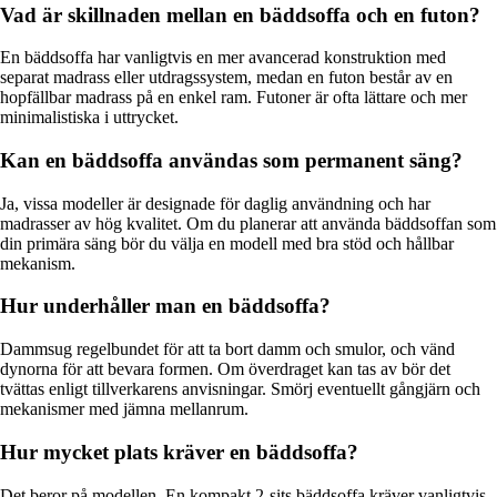
Vad är skillnaden mellan en bäddsoffa och en futon?
En bäddsoffa har vanligtvis en mer avancerad konstruktion med
separat madrass eller utdragssystem, medan en futon består av en
hopfällbar madrass på en enkel ram. Futoner är ofta lättare och mer
minimalistiska i uttrycket.
Kan en bäddsoffa användas som permanent säng?
Ja, vissa modeller är designade för daglig användning och har
madrasser av hög kvalitet. Om du planerar att använda bäddsoffan som
din primära säng bör du välja en modell med bra stöd och hållbar
mekanism.
Hur underhåller man en bäddsoffa?
Dammsug regelbundet för att ta bort damm och smulor, och vänd
dynorna för att bevara formen. Om överdraget kan tas av bör det
tvättas enligt tillverkarens anvisningar. Smörj eventuellt gångjärn och
mekanismer med jämna mellanrum.
Hur mycket plats kräver en bäddsoffa?
Det beror på modellen. En kompakt 2-sits bäddsoffa kräver vanligtvis