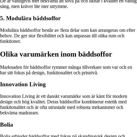
De är vanligtvis mer bekväma att sova på och liknar i kvalitet en vanlig
säng, men kräver lite mer utrymme.
5. Modulära bäddsoffor
Modulära bäddsoffor består av flera delar som kan arrangeras om efter
behov. De ger stor flexibilitet och kan anpassas till olika rum och
funktioner.
Olika varumärken inom bäddsoffor
Marknaden för bäddsoffor rymmer många tillverkare som var och en
har sitt fokus på design, funktionalitet och prisnivå.
Innovation Living
Innovation Living är ett danskt varumärke som är känt för modern
design och hög kvalitet. Deras bäddsoffor kombinerar estetik med
funktionalitet och är ofta utrustade med robusta mekanismer och
bekväma madrasser.
Bolia
Bolia erbjuder bäddsoffor med fokus på skandinavisk design och