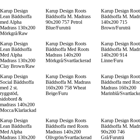
Karup Design
Karup Design Roots
Karup Design Root
Lean Bäddsoffa
Bäddsoffa M. Madrass
Bäddsoffa M. Madr
med Alpha
90x200 757 Petrol
140x200 715
Madrass 130x200
Blue/Furuträ
Brown/Furuträ
Mörkgrå/Raw
Karup Design
Karup Design Roots
Karup Design Root
Lean Bäddsoffa
Bäddsoffa Med Roots
Bäddsoffa M. Madr
Med Alpha
Madrass 140x200
140x200 914
Madrass 130x200
Mörkgrå/Svartlackerad
Linne/Furu
Clay Brown/Raw
Karup Design
Karup Design Roots
Karup Design Root
Social Bäddsoffa
Bäddsoffa M. Madrass
Bäddsoffa med Roo
med 2 st.
160x200 758 Wheat
Madrass 160x200
ryggstöd,
Beige/Furu
Marinblå/Svartlack
sidobord &
madrass 140x200
Mocca/Klarlackad
Karup Design
Karup Design Roots
Karup Design Root
Lean Bäddsoffa
Bäddsoffa med Roots
Bäddsoffa M. Madr
Med Alpha
Madrass 140x200
90x200 746
Madrass 130x200
Olivgrön/Svartlackerad
Grå/Furuträ