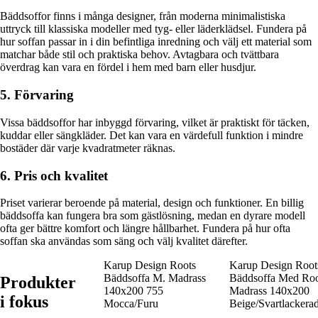
Bäddsoffor finns i många designer, från moderna minimalistiska
uttryck till klassiska modeller med tyg- eller läderklädsel. Fundera på
hur soffan passar in i din befintliga inredning och välj ett material som
matchar både stil och praktiska behov. Avtagbara och tvättbara
överdrag kan vara en fördel i hem med barn eller husdjur.
5. Förvaring
Vissa bäddsoffor har inbyggd förvaring, vilket är praktiskt för täcken,
kuddar eller sängkläder. Det kan vara en värdefull funktion i mindre
bostäder där varje kvadratmeter räknas.
6. Pris och kvalitet
Priset varierar beroende på material, design och funktioner. En billig
bäddsoffa kan fungera bra som gästlösning, medan en dyrare modell
ofta ger bättre komfort och längre hållbarhet. Fundera på hur ofta
soffan ska användas som säng och välj kvalitet därefter.
Karup Design Roots
Karup Design Root
Bäddsoffa M. Madrass
Bäddsoffa Med Roo
Produkter
140x200 755
Madrass 140x200
i fokus
Mocca/Furu
Beige/Svartlackera