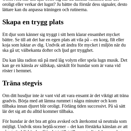
oroligt eller verkar det lugnt? Ju bättre du förstår dess signaler, desto
lättare kan du anpassa träningen och rutinerna.
Skapa en trygg plats
Ett djur som känner sig tryggt i sitt hem klarar ensamhet mycket
bättre. Se till att det har en egen plats att vila på – en korg, filt eller
koja som luktar av dig. Undvik att ändra för mycket i miljön när du
ska gå ut; välbekanta dofter och ljud ger trygghet.
Du kan låta radion stå på med låg volym eller spela lugn musik. Det
kan ge en känsla av sällskap, särskilt för hundar som är vana vid
röster i hemmet.
Träna stegvis
Om ditt husdjur inte är vant vid att vara ensamt är det viktigt att träna
gradvis. Börja med att lämna rummet i några minuter och kom
tillbaka innan djuret blir oroligt. Förläng tiden successivt. På så sätt
lär det sig att du alltid kommer tillbaka.
För hundar är det bra att göra avsked och återkomst så neutrala som
möjligt. Undvik stora hejdå-scener – det kan förstärka känslan av att