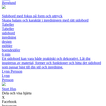
Berglund
Sidobord med fokus på form och uttryck
Skapa balans och karaktär i inredningen med rätt sidobord
Tabeller
Tabeller
sidobord
inredning
design
möbler
boendeidéer
6 min
Ett sidobord kan vara både praktiskt och dekorativt. Låt dig
inspireras av material, former och funktioner och hitta det sidobord
som passar bäst till din stil och inredning.
Lynn Persson
Lynn
Persson
Stort Hus
Dela och visa hjärta
X
Facebook
Instagram