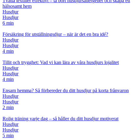
Tvätta textilier effektivt – ta bort husdjursallergener och skapa ett
hälsosamt hem
Husdjur
Husdjur
6 min
Försäkring för utställningsdjur – när är det en bra idé?
Husdjur
Husdjur
4 min
Tillit och trygghet: Vad vi kan lära av våra husdjurs lojalitet
Husdjur
Husdjur
4 min
Ensam hemma? Så förbereder du ditt husdjur på korta frånvaron
Husdjur
Husdjur
2 min
Rolig träning varje dag – så håller du ditt husdjur motiverat
Husdjur
Husdjur
5 min