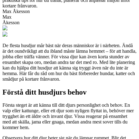
praktiska tips för hur du tränar, planerar och anpassar miljön inför
kortare frånvaron.
Max Åkesson
Max
Åkesson
De flesta husdjur mår bäst när deras människor är i närheten. Ändå
är det oundvikligt att du ibland måste lämna hemmet – för att handla,
jobba eller träffa vänner. För vissa djur kan även korta stunder av
ensamhet skapa oro, medan andra tar det med ro. Med lite planering
kan du hjälpa ditt husdjur att känna sig tryggt även när du inte är
hemma. Här får du råd om hur du bäst förbereder hundar, katter och
smådjur på kortare frånvaron.
Förstå ditt husdjurs behov
Första steget är att känna till ditt djurs personlighet och behov. En
valp eller kattunge, eller ett djur som nyligen flyttat in, behöver mer
trygghet än ett äldre och invant djur. Vissa reagerar på ensamhet
med att skälla, jama eller gnaga, medan andra mest sover tills du
kommer hem.
Observera hur ditt djur beter sig när du lämnar rummet. Blir det