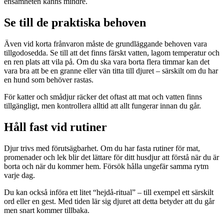
ensamheten känns mindre.
Se till de praktiska behoven
Även vid korta frånvaron måste de grundläggande behoven vara
tillgodosedda. Se till att det finns färskt vatten, lagom temperatur och
en ren plats att vila på. Om du ska vara borta flera timmar kan det
vara bra att be en granne eller vän titta till djuret – särskilt om du har
en hund som behöver rastas.
För katter och smådjur räcker det oftast att mat och vatten finns
tillgängligt, men kontrollera alltid att allt fungerar innan du går.
Håll fast vid rutiner
Djur trivs med förutsägbarhet. Om du har fasta rutiner för mat,
promenader och lek blir det lättare för ditt husdjur att förstå när du är
borta och när du kommer hem. Försök hålla ungefär samma rytm
varje dag.
Du kan också införa ett litet “hejdå-ritual” – till exempel ett särskilt
ord eller en gest. Med tiden lär sig djuret att detta betyder att du går
men snart kommer tillbaka.