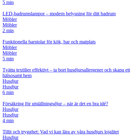
5 min
LED-badrumslampor – modern belysning för ditt badrum
Möbler
Möbler
2 min
Funktionella barstolar för kök, bar och matplats
Möbler
Möbler
5 min
Tvätta textilier effektivt – ta bort husdjursallergener och skapa ett
hälsosamt hem
Husdjur
Husdjur
6 min
Försäkring för utställningsdjur – när är det en bra idé?
Husdjur
Husdjur
4 min
Tillit och trygghet: Vad vi kan lära av våra husdjurs lojalitet
Husdjur