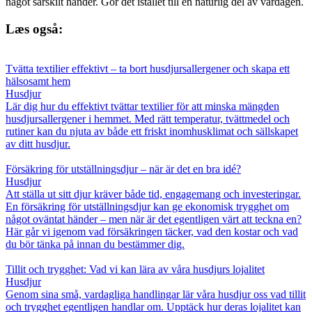
något särskilt händer. Gör det istället till en naturlig del av vardagen.
Læs også:
Tvätta textilier effektivt – ta bort husdjursallergener och skapa ett
hälsosamt hem
Husdjur
Lär dig hur du effektivt tvättar textilier för att minska mängden
husdjursallergener i hemmet. Med rätt temperatur, tvättmedel och
rutiner kan du njuta av både ett friskt inomhusklimat och sällskapet
av ditt husdjur.
Försäkring för utställningsdjur – när är det en bra idé?
Husdjur
Att ställa ut sitt djur kräver både tid, engagemang och investeringar.
En försäkring för utställningsdjur kan ge ekonomisk trygghet om
något oväntat händer – men när är det egentligen värt att teckna en?
Här går vi igenom vad försäkringen täcker, vad den kostar och vad
du bör tänka på innan du bestämmer dig.
Tillit och trygghet: Vad vi kan lära av våra husdjurs lojalitet
Husdjur
Genom sina små, vardagliga handlingar lär våra husdjur oss vad tillit
och trygghet egentligen handlar om. Upptäck hur deras lojalitet kan