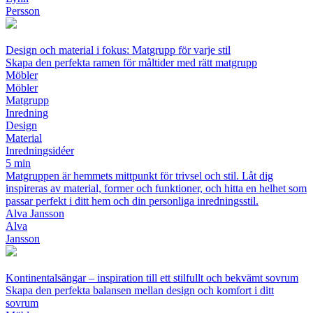
Persson
Design och material i fokus: Matgrupp för varje stil
Skapa den perfekta ramen för måltider med rätt matgrupp
Möbler
Möbler
Matgrupp
Inredning
Design
Material
Inredningsidéer
5 min
Matgruppen är hemmets mittpunkt för trivsel och stil. Låt dig
inspireras av material, former och funktioner, och hitta en helhet som
passar perfekt i ditt hem och din personliga inredningsstil.
Alva Jansson
Alva
Jansson
Kontinentalsängar – inspiration till ett stilfullt och bekvämt sovrum
Skapa den perfekta balansen mellan design och komfort i ditt
sovrum