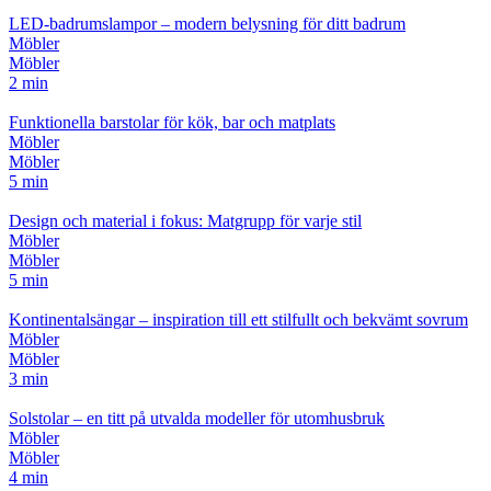
LED-badrumslampor – modern belysning för ditt badrum
Möbler
Möbler
2 min
Funktionella barstolar för kök, bar och matplats
Möbler
Möbler
5 min
Design och material i fokus: Matgrupp för varje stil
Möbler
Möbler
5 min
Kontinentalsängar – inspiration till ett stilfullt och bekvämt sovrum
Möbler
Möbler
3 min
Solstolar – en titt på utvalda modeller för utomhusbruk
Möbler
Möbler
4 min