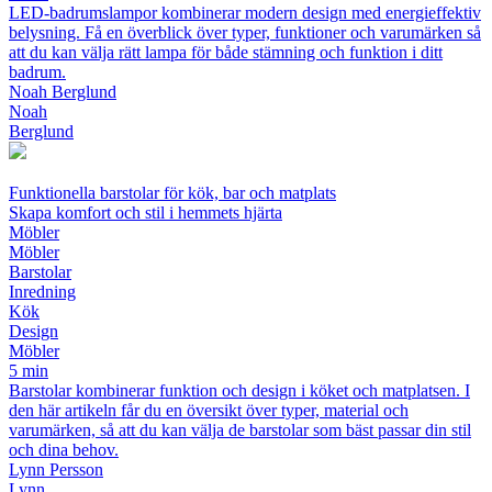
LED-badrumslampor kombinerar modern design med energieffektiv
belysning. Få en överblick över typer, funktioner och varumärken så
att du kan välja rätt lampa för både stämning och funktion i ditt
badrum.
Noah Berglund
Noah
Berglund
Funktionella barstolar för kök, bar och matplats
Skapa komfort och stil i hemmets hjärta
Möbler
Möbler
Barstolar
Inredning
Kök
Design
Möbler
5 min
Barstolar kombinerar funktion och design i köket och matplatsen. I
den här artikeln får du en översikt över typer, material och
varumärken, så att du kan välja de barstolar som bäst passar din stil
och dina behov.
Lynn Persson
Lynn