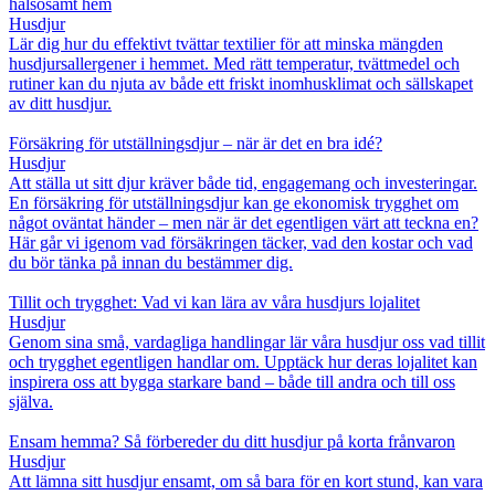
hälsosamt hem
Husdjur
Lär dig hur du effektivt tvättar textilier för att minska mängden
husdjursallergener i hemmet. Med rätt temperatur, tvättmedel och
rutiner kan du njuta av både ett friskt inomhusklimat och sällskapet
av ditt husdjur.
Försäkring för utställningsdjur – när är det en bra idé?
Husdjur
Att ställa ut sitt djur kräver både tid, engagemang och investeringar.
En försäkring för utställningsdjur kan ge ekonomisk trygghet om
något oväntat händer – men när är det egentligen värt att teckna en?
Här går vi igenom vad försäkringen täcker, vad den kostar och vad
du bör tänka på innan du bestämmer dig.
Tillit och trygghet: Vad vi kan lära av våra husdjurs lojalitet
Husdjur
Genom sina små, vardagliga handlingar lär våra husdjur oss vad tillit
och trygghet egentligen handlar om. Upptäck hur deras lojalitet kan
inspirera oss att bygga starkare band – både till andra och till oss
själva.
Ensam hemma? Så förbereder du ditt husdjur på korta frånvaron
Husdjur
Att lämna sitt husdjur ensamt, om så bara för en kort stund, kan vara