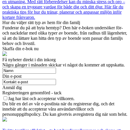
en utmaning. Med rätt förberedelser kan du minska stress och oro –
och skapa en tryggare vardag för både dig och ditt djur. Här får du
praktiska tips för hur du tränar, planerar och anpassar miljön inför
kortare frånvaron.
Hur du väljer rätt typ av hem för din familj
Funderar du på att byta hemtyp? Den här e-boken undersöker för-
och nackdelar med olika typer av boende, från radhus till lägenheter,
så att du lättare kan hitta den typ av boende som passar din familjs
behov och livsstil.
Skaffa din e-bok nu
Få nyheter direkt i din inkorg
Några gånger i månaden skickar vi något du kommer att uppskatta.
Din e-post
Anmäl dig
Registreringen genomförd - tack
Jag har läst och accepterar villkoren.
Du blir en del av vår e-postlista när du registrerar dig, och det
innebär att du accepterar våra användarvillkor och
personuppgiftspolicy. Du kan givetvis avregistrera dig när som helst.