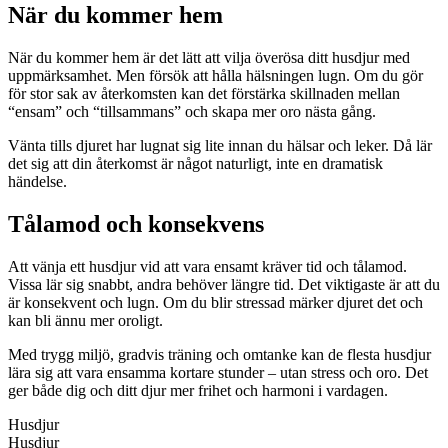
När du kommer hem
När du kommer hem är det lätt att vilja överösa ditt husdjur med
uppmärksamhet. Men försök att hålla hälsningen lugn. Om du gör
för stor sak av återkomsten kan det förstärka skillnaden mellan
“ensam” och “tillsammans” och skapa mer oro nästa gång.
Vänta tills djuret har lugnat sig lite innan du hälsar och leker. Då lär
det sig att din återkomst är något naturligt, inte en dramatisk
händelse.
Tålamod och konsekvens
Att vänja ett husdjur vid att vara ensamt kräver tid och tålamod.
Vissa lär sig snabbt, andra behöver längre tid. Det viktigaste är att du
är konsekvent och lugn. Om du blir stressad märker djuret det och
kan bli ännu mer oroligt.
Med trygg miljö, gradvis träning och omtanke kan de flesta husdjur
lära sig att vara ensamma kortare stunder – utan stress och oro. Det
ger både dig och ditt djur mer frihet och harmoni i vardagen.
Husdjur
Husdjur