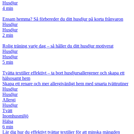
Husdjur
4 min
Ensam hemma? Så förbereder du ditt husdjur på korta frånvaron
Husdjur
Husdjur
2 min
Rolig träning varje dag – så håller du ditt husdjur motiverat
Husdjur
Husdjur
5 min
Tvätta textilier effektivt – ta bort husdjursallergener och skapa ett
hälsosamt hem
Skapa ett renare och mer allergivänligt hem med smarta tvättrutiner
Husdjur
Husdjur
Allergi
Husdjur
Tvätt
Inomhusmiljö
Hälsa
6 min
Lär dig hur du effektivt tvättar textilier för att minska mängden