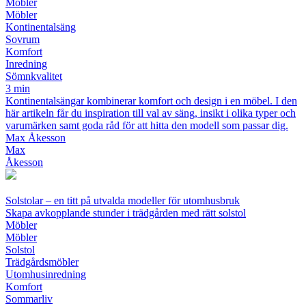
Möbler
Möbler
Kontinentalsäng
Sovrum
Komfort
Inredning
Sömnkvalitet
3 min
Kontinentalsängar kombinerar komfort och design i en möbel. I den
här artikeln får du inspiration till val av säng, insikt i olika typer och
varumärken samt goda råd för att hitta den modell som passar dig.
Max Åkesson
Max
Åkesson
Solstolar – en titt på utvalda modeller för utomhusbruk
Skapa avkopplande stunder i trädgården med rätt solstol
Möbler
Möbler
Solstol
Trädgårdsmöbler
Utomhusinredning
Komfort
Sommarliv