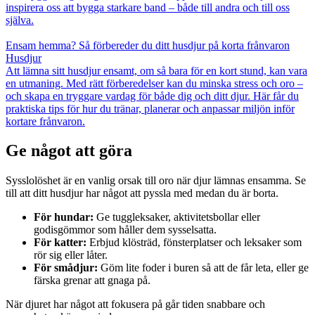
inspirera oss att bygga starkare band – både till andra och till oss
själva.
Ensam hemma? Så förbereder du ditt husdjur på korta frånvaron
Husdjur
Att lämna sitt husdjur ensamt, om så bara för en kort stund, kan vara
en utmaning. Med rätt förberedelser kan du minska stress och oro –
och skapa en tryggare vardag för både dig och ditt djur. Här får du
praktiska tips för hur du tränar, planerar och anpassar miljön inför
kortare frånvaron.
Ge något att göra
Sysslolöshet är en vanlig orsak till oro när djur lämnas ensamma. Se
till att ditt husdjur har något att pyssla med medan du är borta.
För hundar:
Ge tuggleksaker, aktivitetsbollar eller
godisgömmor som håller dem sysselsatta.
För katter:
Erbjud klösträd, fönsterplatser och leksaker som
rör sig eller låter.
För smådjur:
Göm lite foder i buren så att de får leta, eller ge
färska grenar att gnaga på.
När djuret har något att fokusera på går tiden snabbare och