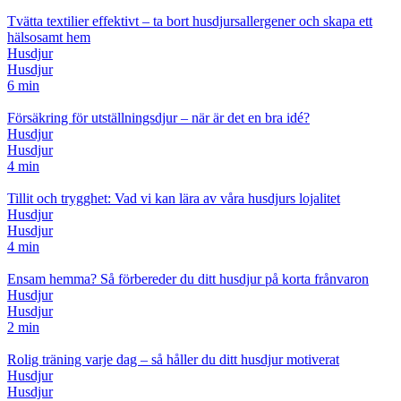
Tvätta textilier effektivt – ta bort husdjursallergener och skapa ett
hälsosamt hem
Husdjur
Husdjur
6 min
Försäkring för utställningsdjur – när är det en bra idé?
Husdjur
Husdjur
4 min
Tillit och trygghet: Vad vi kan lära av våra husdjurs lojalitet
Husdjur
Husdjur
4 min
Ensam hemma? Så förbereder du ditt husdjur på korta frånvaron
Husdjur
Husdjur
2 min
Rolig träning varje dag – så håller du ditt husdjur motiverat
Husdjur
Husdjur