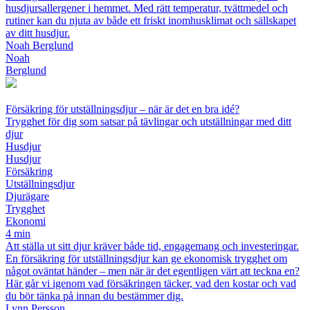
husdjursallergener i hemmet. Med rätt temperatur, tvättmedel och
rutiner kan du njuta av både ett friskt inomhusklimat och sällskapet
av ditt husdjur.
Noah Berglund
Noah
Berglund
Försäkring för utställningsdjur – när är det en bra idé?
Trygghet för dig som satsar på tävlingar och utställningar med ditt
djur
Husdjur
Husdjur
Försäkring
Utställningsdjur
Djurägare
Trygghet
Ekonomi
4 min
Att ställa ut sitt djur kräver både tid, engagemang och investeringar.
En försäkring för utställningsdjur kan ge ekonomisk trygghet om
något oväntat händer – men när är det egentligen värt att teckna en?
Här går vi igenom vad försäkringen täcker, vad den kostar och vad
du bör tänka på innan du bestämmer dig.
Lynn Persson