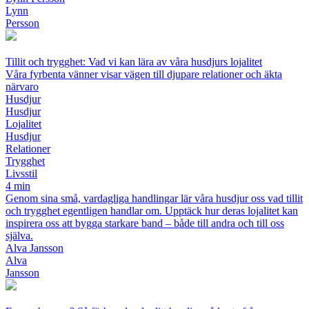
Lynn
Persson
Tillit och trygghet: Vad vi kan lära av våra husdjurs lojalitet
Våra fyrbenta vänner visar vägen till djupare relationer och äkta
närvaro
Husdjur
Husdjur
Lojalitet
Husdjur
Relationer
Trygghet
Livsstil
4 min
Genom sina små, vardagliga handlingar lär våra husdjur oss vad tillit
och trygghet egentligen handlar om. Upptäck hur deras lojalitet kan
inspirera oss att bygga starkare band – både till andra och till oss
själva.
Alva Jansson
Alva
Jansson