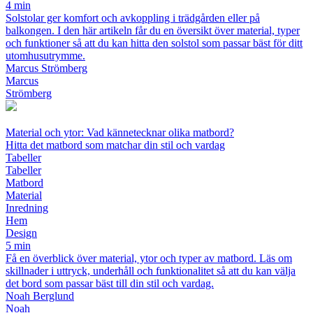
4 min
Solstolar ger komfort och avkoppling i trädgården eller på
balkongen. I den här artikeln får du en översikt över material, typer
och funktioner så att du kan hitta den solstol som passar bäst för ditt
utomhusutrymme.
Marcus Strömberg
Marcus
Strömberg
Material och ytor: Vad kännetecknar olika matbord?
Hitta det matbord som matchar din stil och vardag
Tabeller
Tabeller
Matbord
Material
Inredning
Hem
Design
5 min
Få en överblick över material, ytor och typer av matbord. Läs om
skillnader i uttryck, underhåll och funktionalitet så att du kan välja
det bord som passar bäst till din stil och vardag.
Noah Berglund
Noah