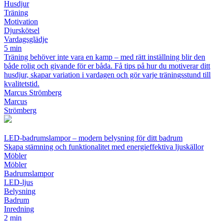
Husdjur
Träning
Motivation
Djurskötsel
Vardagsglädje
5 min
Träning behöver inte vara en kamp – med rätt inställning blir den
både rolig och givande för er båda. Få tips på hur du motiverar ditt
husdjur, skapar variation i vardagen och gör varje träningsstund till
kvalitetstid.
Marcus Strömberg
Marcus
Strömberg
LED-badrumslampor – modern belysning för ditt badrum
Skapa stämning och funktionalitet med energieffektiva ljuskällor
Möbler
Möbler
Badrumslampor
LED-ljus
Belysning
Badrum
Inredning
2 min