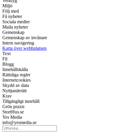
Verktyg
Miljö
Följ med
Få nyheter
Sociala medier
Maila nyheter
Gemenskap
Gemenskap av invånare
Intern navigering
Karta över webbplatsen
Text
Fil
Blogg
Innehållskälla
Rättsliga regler
Internetcookies
Skydd av data
Nyttjanderätt
Krav
Tillgängligt innehåll
Grön praxis
StortHus.se
Yes Media
info@yesmedia.se